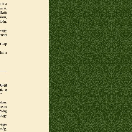
 is a
en ő.
ükröt
űzni,
ldön,
 vagy
tetet
n nap
lni a
kívül
ni, a
…”
ttan.
menet
Pedig
 hogy
végre
nség,