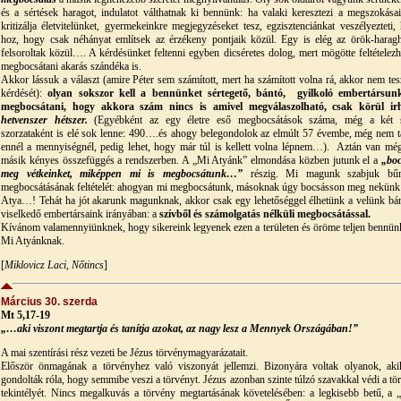
és a sértések haragot, indulatot válthatnak ki bennünk: ha valaki keresztezi a megszokásai
kritizálja életvitelünket, gyermekeinkre megjegyzéseket tesz, egzisztenciánkat veszélyezteti, 
hoz, hogy csak néhányat említsek az érzékeny pontjaik közül. Egy is elég az örök-harag
felsoroltak közül…. A kérdésünket feltenni egyben dicséretes dolog, mert mögötte feltételezh
megbocsátani akarás szándéka is.
Akkor lássuk a választ (amire Péter sem számított, mert ha számított volna rá, akkor nem tesz
kérdését):
olyan sokszor kell a bennünket sértegető, bántó, gyilkoló embertársu
megbocsátani, hogy akkora szám nincs is amivel megválaszolható, csak körül ir
hetvenszer hétszer.
(Egyébként az egy életre eső megbocsátások száma, még a két 
szorzataként is elé sok lenne: 490….és ahogy belegondolok az elmúlt 57 évembe, még nem t
ennél a mennyiségnél, pedig lehet, hogy már túl is kellett volna lépnem…). Aztán van mé
másik kényes összefüggés a rendszerben. A „Mi Atyánk” elmondása közben jutunk el a
„bo
meg vétkeinket, miképpen mi is megbocsátunk…”
részig. Mi magunk szabjuk bűn
megbocsátásának feltételét: ahogyan mi megbocsátunk, másoknak úgy bocsásson meg nekünk 
Atya…! Tehát ha jót akarunk magunknak, akkor csak egy lehetőséggel élhetünk a velünk bá
viselkedő embertársaink irányában: a
szívből és számolgatás nélküli megbocsátással.
Kívánom valamennyiünknek, hogy sikereink legyenek ezen a területen és öröme teljen bennünk
Mi Atyánknak.
[
Miklovicz Laci, Nőtincs
]
Március 30. szerda
Mt 5,17-19
„…aki viszont megtartja és tanítja azokat, az nagy lesz a Mennyek Országában!”
A mai szentírási rész vezeti be Jézus törvénymagyarázatait.
Először önmagának a törvényhez való viszonyát jellemzi. Bizonyára voltak olyanok, aki
gondolták róla, hogy semmibe veszi a törvényt. Jézus azonban szinte túlzó szavakkal védi a tö
tekintélyét. Nincs megalkuvás a törvény megtartásának követelésében: a legkisebb betű, a „