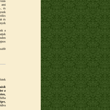
rozás
, ami
-, és
gyunk
bölcs
it és
ények
ünk a
atjuk
inden
ajnos
osabb
éztek
másik
int a
éten,
fiéba
égre,
tálva