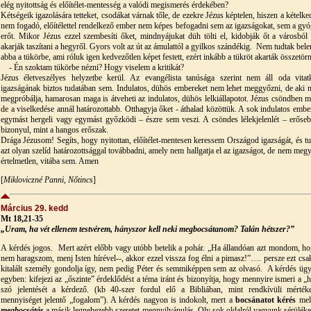
elég nyitottság és előítélet-mentesség a valódi megismerés érdekében?
Kétségeik igazolására tetteket, csodákat várnak tőle, de ezekre Jézus képtelen, hiszen a kételked
nem fogadó, előítélettel rendelkező ember nem képes befogadni sem az igazságokat, sem a gyó
erőt. Mikor Jézus ezzel szembesíti őket, mindnyájukat düh tölti el, kidobják őt a városból 
akarják taszítani a hegyről. Gyors volt az út az ámulattól a gyilkos szándékig. Nem tudtak bele
abba a tükörbe, ami róluk igen kedvezőtlen képet festett, ezért inkább a tükröt akarták összetörn
- Én szoktam tükörbe nézni? Hogy viselem a kritikát?
Jézus életveszélyes helyzetbe kerül. Az evangélista tanúsága szerint nem áll oda vitat
igazságának biztos tudatában sem. Indulatos, dühös embereket nem lehet meggyőzni, de aki 
megpróbálja, hamarosan maga is átveheti az indulatos, dühös lelkiállapotot. Jézus csöndben m
de a viselkedése annál határozottabb. Otthagyja őket - áthalad közöttük. A sok indulatos ember
egymást hergeli vagy egymást győzködi – észre sem veszi. A csöndes lélekjelenlét – erőse
bizonyul, mint a hangos erőszak.
Drága Jézusom! Segíts, hogy nyitottan, előítélet-mentesen keressem Országod igazságát, és t
azt olyan szelíd határozottsággal továbbadni, amely nem hallgatja el az igazságot, de nem megy
értelmetlen, vitába sem. Amen
[
Mikloviczné Panni, Nőtincs
]
Március 29. kedd
Mt 18,21-35
„Uram, ha vét ellenem testvérem, hányszor kell neki megbocsátanom? Talán hétszer?”
A kérdés jogos. Mert azért előbb vagy utóbb betelik a pohár. „Ha állandóan azt mondom, ho
nem haragszom, menj Isten hírével--, akkor ezzel vissza fog élni a pimasz!”…. persze ezt csa
kitalált személy gondolja így, nem pedig Péter és semmiképpen sem az olvasó. A kérdés ügy
egyben: kifejezi az „őszinte” érdeklődést a téma iránt és bizonyítja, hogy mennyire ismeri a „h
szó jelentését a kérdező. (kb 40-szer fordul elő a Bibliában, mint rendkívüli mérték
mennyiséget jelentő „fogalom”). A kérdés nagyon is indokolt, mert a
bocsánatot kérés
mell
megbocsátás
a másik legnehezebb szeretet megnyilvánulás. Oly sok oldalról vagyunk sérülék