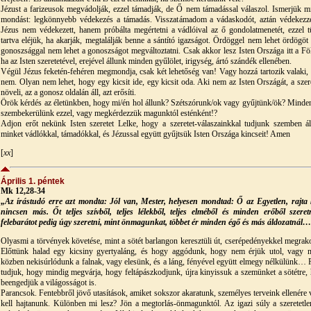
Jézust a farizeusok megvádolják, ezzel támadják, de Ő nem támadással válaszol. Ismerjük mi
mondást: legkönnyebb védekezés a támadás. Visszatámadom a vádaskodót, aztán védekezz
Jézus nem védekezett, hanem próbálta megértetni a vádlóival az ő gondolatmenetét, ezzel t
tartva eléjük, ha akarják, megtalálják benne a sántító igazságot. Ördöggel nem lehet ördögöt 
gonoszsággal nem lehet a gonoszságot megváltoztatni. Csak akkor lesz Isten Országa itt a Fö
ha az Isten szeretetével, erejével állunk minden gyűlölet, irigység, ártó szándék ellenében.
Végül Jézus feketén-fehéren megmondja, csak két lehetőség van! Vagy hozzá tartozik valaki,
nem. Olyan nem lehet, hogy egy kicsit ide, egy kicsit oda. Aki nem az Isten Országát, a szere
növeli, az a gonosz oldalán áll, azt erősíti.
Örök kérdés az életünkben, hogy mi/én hol állunk? Szétszórunk/ok vagy gyűjtünk/ök? Minde
szembekerülünk ezzel, vagy megkérdezzük magunktól esténként!?
Adjon erőt nekünk Isten szeretet Lelke, hogy a szeretet-válaszainkkal tudjunk szemben ál
minket vádlókkal, támadókkal, és Jézussal együtt gyűjtsük Isten Országa kincseit! Amen
[
xx
]
Április 1. péntek
Mk 12,28-34
„Az írástudó erre azt mondta: Jól van, Mester, helyesen mondtad: Ő az Egyetlen, rajta 
nincsen más. Őt teljes szívből, teljes lélekből, teljes elméből és minden erőből szeret
felebarátot pedig úgy szeretni, mint önmagunkat, többet ér minden égő és más áldozatnál
Olyasmi a törvények követése, mint a sötét barlangon keresztüli út, cserépedényekkel megrako
Előttünk halad egy kicsiny gyertyaláng, és hogy aggódunk, hogy nem érjük utol, vagy 
közben nekisúrlódunk a falnak, vagy elesünk, és a láng, fényével együtt elmegy nélkülünk… 
tudjuk, hogy mindig megvárja, hogy feltápászkodjunk, újra kinyissuk a szemünket a sötétre,
beengedjük a világosságot is.
Parancsok. Fentebbről jövő utasítások, amiket sokszor akaratunk, személyes terveink ellenére 
kell hajtanunk. Különben mi lesz? Jön a megtorlás-önmagunktól. Az igazi súly a szeretetle