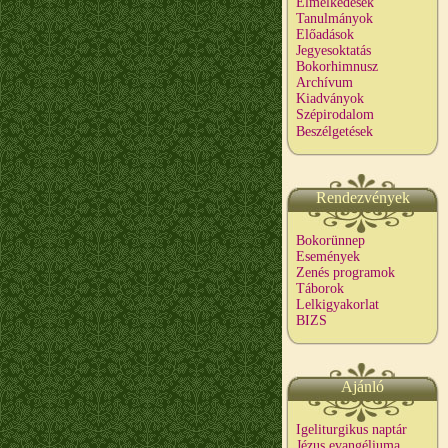
Elmélkedések
Tanulmányok
Előadások
Jegyesoktatás
Bokorhimnusz
Archívum
Kiadványok
Szépirodalom
Beszélgetések
Rendezvények
Bokorünnep
Események
Zenés programok
Táborok
Lelkigyakorlat
BIZS
Ajánló
Igeliturgikus naptár
Jézus evangéliuma