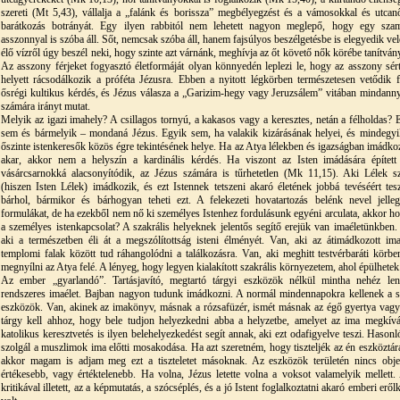
szereti (Mt 5,43), vállalja a „falánk és borissza” megbélyegzést és a vámosokkal és utcan
barátkozás botrányát. Egy ilyen rabbitól nem lehetett nagyon meglepő, hogy egy szam
asszonnyal is szóba áll. Sőt, nemcsak szóba áll, hanem fajsúlyos beszélgetésbe is elegyedik vel
élő vízről úgy beszél neki, hogy szinte azt várnánk, meghívja az őt követő nők körébe tanítván
Az asszony férjeket fogyasztó életformáját olyan könnyedén leplezi le, hogy az asszony sér
helyett rácsodálkozik a próféta Jézusra. Ebben a nyitott légkörben természetesen vetődik f
ősrégi kultikus kérdés, és Jézus válasza a „Garizim-hegy vagy Jeruzsálem” vitában mindann
számára irányt mutat.
Melyik az igazi imahely? A csillagos tornyú, a kakasos vagy a keresztes, netán a félholdas? 
sem és bármelyik – mondaná Jézus. Egyik sem, ha valakik kizárásának helyei, és mindegyi
őszinte istenkeresők közös égre tekintésének helye. Ha az Atya lélekben és igazságban imádko
akar, akkor nem a helyszín a kardinális kérdés. Ha viszont az Isten imádására épített
vásárcsarnokká alacsonyítódik, az Jézus számára is tűrhetetlen (Mk 11,15). Aki Lélek sz
(hiszen Isten Lélek) imádkozik, és ezt Istennek tetszeni akaró életének jobbá tevéséért tesz
bárhol, bármikor és bárhogyan teheti ezt. A felekezeti hovatartozás belénk nevel jelleg
formulákat, de ha ezekből nem nő ki személyes Istenhez fordulásunk egyéni arculata, akkor ho
a személyes istenkapcsolat? A szakrális helyeknek jelentős segítő erejük van imaéletünkben.
aki a természetben éli át a megszólítottság isteni élményét. Van, aki az átimádkozott ima
templomi falak között tud ráhangolódni a találkozásra. Van, aki meghitt testvérbaráti körbe
megnyílni az Atya felé. A lényeg, hogy legyen kialakított szakrális környezetem, ahol épülhetek
Az ember „gyarlandó”. Tartásjavító, megtartó tárgyi eszközök nélkül mintha nehéz le
rendszeres imaélet. Bajban nagyon tudunk imádkozni. A normál mindennapokra kellenek a s
eszközök. Van, akinek az imakönyv, másnak a rózsafüzér, ismét másnak az égő gyertya vag
tárgy kell ahhoz, hogy bele tudjon helyezkedni abba a helyzetbe, amelyet az ima megkív
katolikus keresztvetés is ilyen belehelyezkedést segít annak, aki ezt odafigyelve teszi. Hasonló
szolgál a muszlimok ima előtti mosakodása. Ha azt szeretném, hogy tiszteljék az én eszköztár
akkor magam is adjam meg ezt a tiszteletet másoknak. Az eszközök területén nincs obje
értékesebb, vagy értéktelenebb. Ha volna, Jézus letette volna a voksot valamelyik mellett.
kritikával illetett, az a képmutatás, a szócséplés, és a jó Istent foglalkoztatni akaró emberi erő