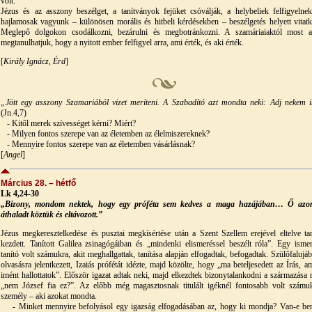
volt.
Jézus és az asszony beszélget, a tanítványok fejüket csóválják, a helybeliek felfigyelne
hajlamosak vagyunk – különösen morális és hitbeli kérdésekben – beszélgetés helyett vitatk
Meglepő dolgokon csodálkozni, bezárulni és megbotránkozni. A szamáriaiaktól most a
megtanulhatjuk, hogy a nyitott ember felfigyel arra, ami érték, és aki érték.
[
Király Ignácz, Érd
]
„Jött egy asszony Szamariából vizet meríteni. A Szabadító azt mondta neki: Adj nekem i
(Jn.4,7)
- Kitől merek szívességet kérni? Miért?
- Milyen fontos szerepe van az életemben az élelmiszereknek?
- Mennyire fontos szerepe van az életemben vásárlásnak?
[
Angel
]
Március 28. – hétfő
Lk 4,24-30
„Bizony, mondom nektek, hogy egy próféta sem kedves a maga hazájában… Ő azo
áthaladt köztük és eltávozott.”
Jézus megkeresztelkedése és pusztai megkísértése után a Szent Szellem erejével eltelve tan
kezdett. Tanított Galilea zsinagógáiban és „mindenki elismeréssel beszélt róla”. Egy ismer
tanító volt számukra, akit meghallgattak, tanítása alapján elfogadtak, befogadtak. Szülőfalujáb
olvasásra jelentkezett, Izaiás prófétát idézte, majd közölte, hogy „ma beteljesedett az Írás, am
imént hallottatok”. Először igazat adtak neki, majd elkezdtek bizonytalankodni a származása m
„nem József fia ez?”. Az előbb még magasztosnak titulált igéknél fontosabb volt számu
személy – aki azokat mondta.
- Minket mennyire befolyásol egy igazság elfogadásában az, hogy ki mondja? Van-e b