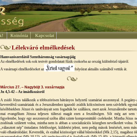
ok!
Koinónia
Kapcsolat
Lélekváró elmélkedések
Hamvazószerdától
Szentháromság vasárnapjáig
Az elmélkedések sok-sok testvér gondolatait fűzik csokorba az ország különböző tájairól.
A vasárnapi elmélkedéseket az
folyóirat aktuális számából vettük át.
Március 27. – Nagyböjt 3. vasárnapja
Jn 4,5-42 – Az imádkozásról
A zsidó Jézus találkozik a többszörösen hátrányos helyzetű szamáriai asszonnyal. A pogány-
keveredésű szamáriaiak és a Jeruzsálemhez igazodó zsidók kölcsönösen nem szívlelték egymá
későbbiekben Jézust és tanítványait sem fogadták be szállásra, mert azok Jeruzsálembe tartott
mai evangélium Jézusa teljesen túlteszi magát ezen a feszültségen. Sőt még azt sem 
figyelembe, hogy egy asszonnyal szóba állni szinte kompromittáló cselekedet. Mintha Jézus n
zsidónak született volna, mintha nem is abban a szocializációs közegben nevelkedett volna. N
„választott nép” öntudatos felelősséget, küldetést jelent, nem pedig mások lenézését, nem más
való elhatárolódást. Keveredik, és ezáltal közösséget vállal bűnösökkel (Mk 2,15), magához öle
utcagyerekeket (Mk 10,13), női tanítványokkal is foglalkozik (Mk 15,40), a kiirtandó ellenség