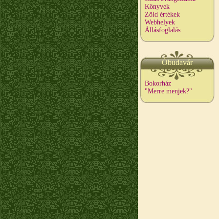
Könyvek
Zöld értékek
Webhelyek
Állásfoglalás
Óbudavár
Bokorház
"Merre menjek?"