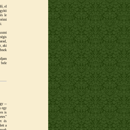
ő, el
gyító
és le
nézni
i.
kozni
mégis
arad,
, aki
bbnek
udjam
 bele
gy --
k egy
es is
etes”
et és
ett a
enyek