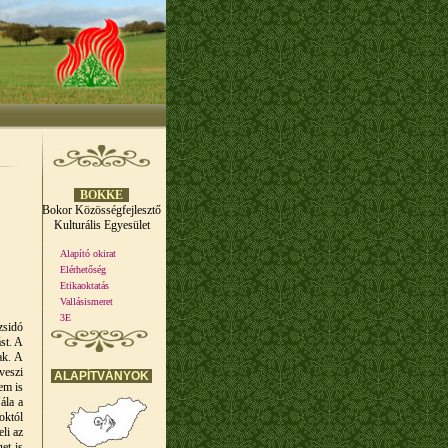
BOKKE
Bokor Közösségfejlesztő
Kulturális Egyesület
Alapító okirat
Elérhetőség
Etikaoktatás
Vallásismeret
3E
zsidó
st. A
ak. A
veszi
ALAPÍTVÁNYOK
em is
ála a
októl
li az
et is