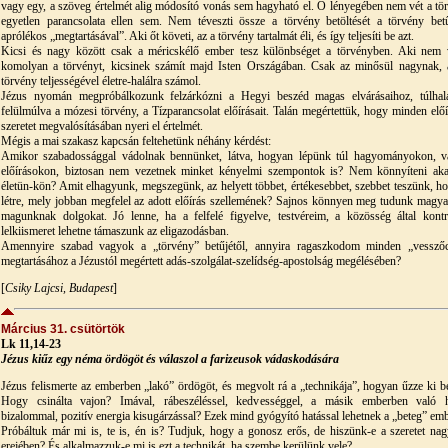
vagy egy, a szöveg értelmét alig módosító vonás sem hagyható el. Ő lényegében nem vét a tö
egyetlen parancsolata ellen sem. Nem téveszti össze a törvény betöltését a törvény bet
aprólékos „megtartásával”. Aki őt követi, az a törvény tartalmát éli, és így teljesíti be azt.
Kicsi és nagy között csak a méricskélő ember tesz különbséget a törvényben. Aki nem 
komolyan a törvényt, kicsinek számít majd Isten Országában. Csak az minősül nagynak, 
törvény teljességével életre-halálra számol.
Jézus nyomán megpróbálkozunk felzárkózni a Hegyi beszéd magas elvárásaihoz, túlhal
felülmúlva a mózesi törvény, a Tízparancsolat előírásait. Talán megértettük, hogy minden előí
szeretet megvalósításában nyeri el értelmét.
Mégis a mai szakasz kapcsán feltehetünk néhány kérdést:
Amikor szabadossággal vádolnak bennünket, látva, hogyan lépünk túl hagyományokon, va
előírásokon, biztosan nem vezetnek minket kényelmi szempontok is? Nem könnyíteni ak
életün-kön? Amit elhagyunk, megszegünk, az helyett többet, értékesebbet, szebbet teszünk, h
létre, mely jobban megfelel az adott előírás szellemének? Sajnos könnyen meg tudunk magya
magunknak dolgokat. Jó lenne, ha a felfelé figyelve, testvéreim, a közösség által kontro
lelkiismeret lehetne támaszunk az eligazodásban.
Amennyire szabad vagyok a „törvény” betűjétől, annyira ragaszkodom minden „vessző
megtartásához a Jézustól megértett adás-szolgálat-szelídség-apostolság megélésében?
[
Csiky Lajcsi, Budapest
]
Március 31. csütörtök
Lk 11,14-23
Jézus kiűz egy néma ördögöt és válaszol a farizeusok vádaskodására
Jézus felismerte az emberben „lakó” ördögöt, és megvolt rá a „technikája”, hogyan űzze ki be
Hogy csinálta vajon? Imával, rábeszéléssel, kedvességgel, a másik emberben való hi
bizalommal, pozitív energia kisugárzással? Ezek mind gyógyító hatással lehetnek a „beteg” emb
Próbáltuk már mi is, te is, én is? Tudjuk, hogy a gonosz erős, de hiszünk-e a szeretet na
erejében? És alkalmazzuk-e mi is ezt a technikát, ha szembe kerülünk vele?