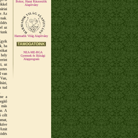
Bokor, Hazai Rászorulók
őkkel
Alapítvány
áriai
e. Az
ynak.
tődés
el az
yiunk
Harmadik Világ Alapítvány
Egyik
TÁMOGATÓINK
k, ha
zókat
NEA-ME-BGA
 hely
Gyermek és Ifjúsági
Alapprogram
erint
i, az
zetes
l van
 Van,
házi,
n tud
.
nne a
egítő
y más
án. A
 célt
amat,
ktíve
 Amit
lködés