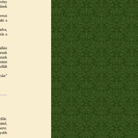
rvény
űinek
veszi
aki a
adva,
rás a
llási
arunk
ozunk
rázni
llált
cske”
lőle.
ttel,
erre.
gyobb