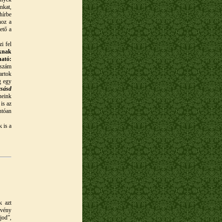
nkat,
hírbe
hoz a
ető a
i fel
nknak
ható:
szám
artok
g egy
csásd
eink
is az
ntóan
 is a
k azt
rvény
jod”,