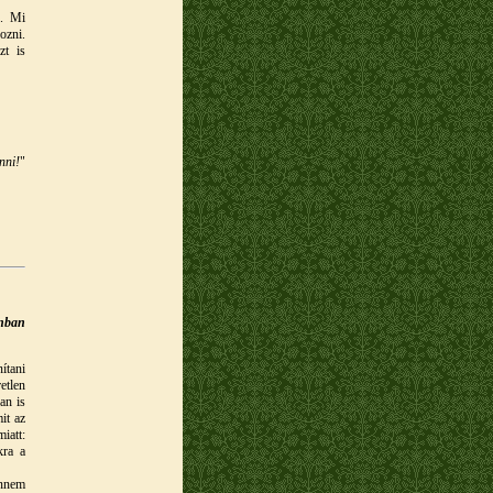
k. Mi
ozni.
zt is
nni!
"
nban
ítani
etlen
an is
it az
iatt:
kra a
ennem