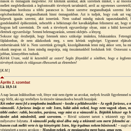
mások és önmagunk megvetése. Jól kitolunk azokkal, akik szeretnek minket, s az önosto
mellett megfeledkezünk a legfontosabb törvények tartalmáról, arról az egyetemes szeretetről
önmagában hordozza a többi parancsot is. Istent szeretve megtanulhatjuk szeretni fele
egészbarátainkat, megtanulhatunk hinni önmagunkban. Azt is tudjuk, hogy csak azt va
képesek igazán szeretni, akit ismerünk. Nem szabad mindig mások tapasztalataiból, 
gondolataiból építkeznünk, nehezebb a hétköznapi élet kavalkádjában felismerni azt, hogy m
hogyan kell szeretnünk. De ezek a törvények egyszerűsége olyan, mint a hithű kereszt
életének egyszerűsége. Semmi belemagyarázás, semmi okfejtés- a lényeg.
Sokszor úgy érezhetjük, hogy Istennek nincs szüksége imáinkra, fohászainkra. Fetreng
fájdalomban, de nem alázkodunk meg, s nem kérünk segítséget. Ugyanezt eljátszh
embertársaink felé is. Nem szeretünk gyöngék, kiszolgáltatottak lenni még akkor sem, ha m
okunk megvan rá. Isten mindig megvárja, míg önszántunkból fordulunk felé. Ostorozni s
jobban, könnyebben tudunk.
Kérlek Uram, vedd ki kezemből az ostort! Segíts fényeddel a sötétben, hogy a legfont
törvények tisztán és világosan élhessenek az életemben!
[
K.M.
]
Április 2. szombat
Lk 18,9-14
A nap lassan leáldozóban volt, fénye már nem égette az arcokat, melyek feszült figyelemmel n
egy férfit, aki egy terebélyes fa törzsére támaszkodva beszélt hozzájuk:
Két ember ment fel a templomba imádkozni – kezdte a példabeszédet – Az egyik farizeus, a 
vámszedő. A farizeus imája ez volt: Isten, hálát adok neked, hogy nem vagyok olyan, m
többi ember: rabló, becstelen, parázna, vagy mint ez a vámszedő is. Böjtölök kétszer egy h
tizedet adok mindenből, amit szereztem. –
Rövid szünetet tartott s tekintetét egy fér
mélyesztve folytatta.
A vámszedő pedig távol állva még a tekintetét sem merte felemelni az 
hanem csak mellét verte és így könyörgött: Isten, légy irgalmas nekem bűnösnek! –
majd sé
végignézett a poros arcokon
– Mondom nektek, ez megigazulva ment haza, amaz nem.