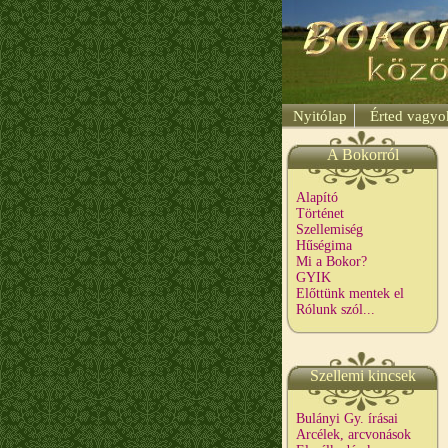
Nyitólap
Érted vagy
A Bokorról
Alapító
Történet
Szellemiség
Hűségima
Mi a Bokor?
GYIK
Előttünk mentek el
Rólunk szól...
Szellemi kincsek
Bulányi Gy. írásai
Arcélek, arcvonások