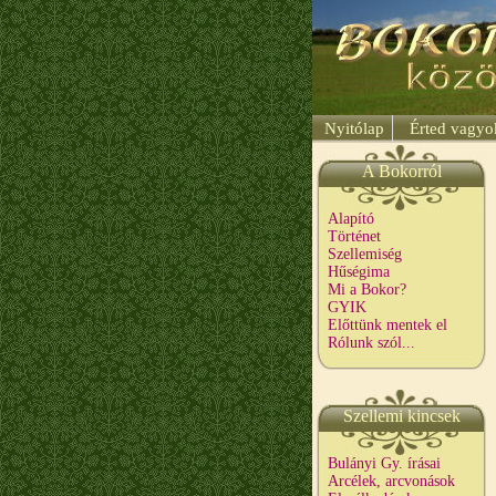
Nyitólap
Érted vagy
A Bokorról
Alapító
Történet
Szellemiség
Hűségima
Mi a Bokor?
GYIK
Előttünk mentek el
Rólunk szól...
Szellemi kincsek
Bulányi Gy. írásai
Arcélek, arcvonások