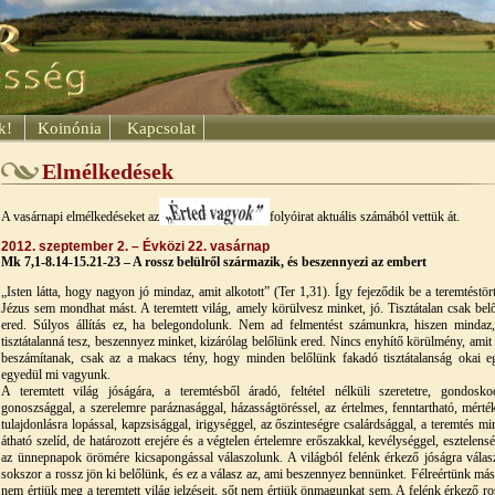
ok!
Koinónia
Kapcsolat
Elmélkedések
A vasárnapi elmélkedéseket az
folyóirat aktuális számából vettük át.
2012. szeptember 2. – Évközi 22. vasárnap
Mk 7,1-8.14-15.21-23 – A rossz belülről származik, és beszennyezi az embert
„Isten látta, hogy nagyon jó mindaz, amit alkotott” (Ter 1,31).
Így fejeződik be a teremtéstört
Jézus sem mondhat mást. A teremtett világ, amely körülvesz minket, jó. Tisztátalan csak bel
ered. Súlyos állítás ez, ha belegondolunk. Nem ad felmentést számunkra, hiszen mindaz
tisztátalanná tesz, beszennyez minket, kizárólag belőlünk ered. Nincs enyhítő körülmény, amit
beszámítanak, csak az a makacs tény, hogy minden belőlünk fakadó tisztátalanság okai e
egyedül mi vagyunk.
A teremtett világ jóságára, a teremtésből áradó, feltétel nélküli szeretetre, gondosko
gonoszsággal, a szerelemre paráznasággal, házasságtöréssel, az értelmes, fenntartható, mérték
tulajdonlásra lopással, kapzsisággal, irigységgel, az őszinteségre csalárdsággal, a teremtés mi
átható szelíd, de határozott erejére és a végtelen értelemre erőszakkal, kevélységgel, esztelensé
az ünnepnapok örömére kicsapongással válaszolunk. A világból felénk érkező jóságra válas
sokszor a rossz jön ki belőlünk, és ez a válasz az, ami beszennyez bennünket. Félreértünk más
nem értjük meg a teremtett világ jelzéseit, sőt nem értjük önmagunkat sem. A felénk érkező ro