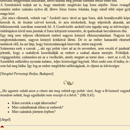
keresztül megpróbálta illusztrálni, mivel tudunk még jobban Istennek tetsző életet élni.
A Szentírásból tudjuk azt is, hogy mindenki meghívást kap Isten népébe. Jézus evangé
minden ember számára nyitva áll, illetve Jézus fontos feladata, hogy minél több népet gyű
maga köré.
„Aki nincs ellenetek, veletek van.” Azoktól sincs távol az igaz Isten, akik homályosabb kép
keresik őt, de őszinte szívvel keresik, és arra törekednek, hogy teljesítsék akaratát, am
lelkiismeretük szavában ismernek fel. A Gondviselés azoktól sem tagadja meg az üdvösséget,
önhibájukon kívül nem jutottak el Isten kifejezett ismeretére, de iparkodnak becsületesen élni.
Egy még nem teljesen elkötelezett embert nagyon könnyű elbizonytalanítani. Nagyon k
megbotránkoztatni, nagyon könnyű kritikával illetni. De ez az ember hamarabb elmene
tanítások elől, ha azt látja, hogy bizonytalanságát kinevetik, tetteit megvetik.
Számomra ezek a szavak: „..aki egy pohár vizet ad az én nevemben, nem veszíti el jutalmát”
jelentik, hogy a szabályok koordinálják az embert a szabad akarat mezején. Próbálju
végiggondolni, számunkra mi az a viselkedés, amely megtart az isteni úton – mert az a cél, h
Szentlélek működése nyomán tudatos, teljes közösséggé legyünk. Mert senki sem él hiába, és 
sem hal meg hiába. Így fog az ember megfelelni méltóságának, és eljutni az üdvösségre.
[
Vargáné Peresztegi Ibolya, Budapest
]
„Ha ugyanis valaki azon a címen itat meg veletek egy pohár vizet, hogy a Krisztuséi vagytok
mondom nektek, hogy egyáltalán nem veszejti el a bérét.”
(Mk 9,41)
Kiket sorolok a saját táboromba?
Mire számíthatnak tőlem az emberek?
Mire számítok jótettem fejében?
[
Angel
]