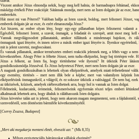
szavát.
Viszont amikor Jézus elmondja nekik, hogy meg kell halnia, de harmadnapra feltámad, ekko
másképp értékeli Péter reakcióját: Sátánnak mondja, mert nem az Isten dolgain jár az esze, han
emberekén.
Hát most mi van Péterrel? Valóban hallja az Isten szavát, boldog, mert felismeri Jézust, va
emberek dolgain jár az esze, és ezért elmarasztalja Jézus?
Azt hiszem, az ember olyan lény, hogy egy-egy pillanatban képes felismerni valamit a
Egészből, felismeri Istent, a szavát, önmagát, a feladatát és szerepét, amit most meg kell é
Vannak megvilágosodott pillanataink, amikor túllátunk a mindennapi bajokon, és rál
önmagunk igazi lényére, és innen nézve a másik ember igazi lényére is. Ilyenkor egyértelmű,
mit is jelent szeretni, megbocsátani.
És vannak pillanatok, amikor természetes emberi reakciók jelennek meg, a féltés vagy a nem 
következtében. Ahogy Péter is féltette Jézust, nem tudta elképzelni, hogy baj történjen vele. H
Jézus a felkent, az Isten fia, hogy történhetne vele ilyesmi? Itt ütközik Péter látásm
gondolkozásmódja Jézuséval. És Jézus helyreteszi Pétert, mert nem Isten dolgain jár az esze.
A magunk gondolkozásában is lehetnek olyan elképzelések, amelyek miatt érthetetlenné válik
egy esemény, történés – mert nem illik bele a képbe; mert van valamilyen képünk Iste
elképzelésünk önmagunkról, a világról, és ez sokszor ütközik a valósággal. De nem baj, ezek
az ütközések, krízisek, amelyek ráébreszthetnek arra, hogy hol is vannak az Isten dolgai.
Félelmeink, kudarcaink, örömeink, felismeréseink egyformán részei teljes emberi létünkne
alkalmasak lehetnek arra, hogy általuk is ráláthassunk Isten dolgaira.
Jézus követése talán azt is jelenti, hogy nem akarom magam megmenteni, sem a fájdalomtól, 
szenvedéstől, sem döntéseim bármiféle következményétől.
[
Cserey Zsuzsa, Budapest
]
„
Mert aki megakarja menteni életét, elveszíti azt.”
(Mk 8,35)
Milyen egzisztenciális hátrányokat vállalok elveimért?