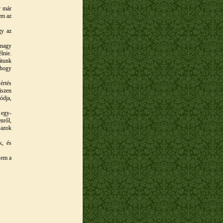
r már
em az
gy az
 nagy
lnie.
átunk
 hogy
értés
iszen
ódja,
 egy-
nről,
 azok
k, és
sem a