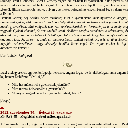
szolgája lenni a többinek. Mert a verseny végén azt hirdetik ki győztesnek, akit a pénz és ha
rangsor utolsó helyén találnak. Végül Jézus rátesz még egy lapáttal erre, amikor a gyer
közéjük állítva azt mondja: aki egy ilyen gyermeket befogad, az engem fogad be, s rajtam kere
a Teremtőt.
Istenem, kérlek, adj nekünk olyan lelkületet, mint a gyermekeké, akik nyitottak a világra
személyválogatók, akik minden társadalmi helyzetkülönbséget mellőzve csak a pajtásukat lát
másik gyermekben. Mai világunk tele van kirekesztésekkel, mi keresztények is személyválo
vagyunk. Győzni akarunk, és nem utolsók lenni, elsőként akarjuk átszakítani a célszalagot, é
akarunk szégyenszemre utolsónak bekullogni. Talán abban bízunk, hogy Isten megbocsátja n
ezt, mert lám, Jézus sem szaladt el, megbocsátotta tanítványainak önzését, és újra felgyűr
ingujját, nekiveselkedett, hogy kinevelje belőlük Isten népét. De vajon minket ki fog 
állhatatosan nevelni?
[
Áts András, Budapest
]
„Aki a kisgyerekek egyikét befogadja nevemre, engem fogad be és aki befogad, nem engem 
be, hanem Küldőmet.” (Mk 9,37)
Mire használom fel a gyermekek jelenlétét?
Mire tudnak felhasználni a gyermekek?
Mennyire vagyok kész befogadni Krisztust, Istent?
[
Angel
]
2012. szeptember 30. – Évközi 26. vasárnap
Mk 9,38-48 – Megfelelni emberi méltóságunknak
A Szentírásból látjuk, hogy működése során Jézus elég sok példabeszédet állított elénk. Pél