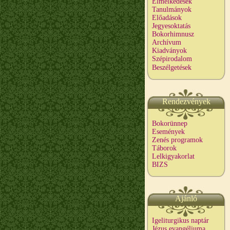
Elmélkedések
Tanulmányok
Előadások
Jegyesoktatás
Bokorhimnusz
Archívum
Kiadványok
Szépirodalom
Beszélgetések
Rendezvények
Bokorünnep
Események
Zenés programok
Táborok
Lelkigyakorlat
BIZS
Ajánló
Igeliturgikus naptár
Jézus evangéliuma