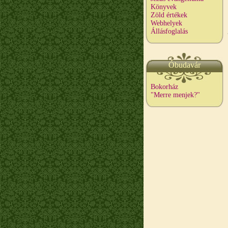
Könyvek
Zöld értékek
Webhelyek
Állásfoglalás
Óbudavár
Bokorház
"Merre menjek?"