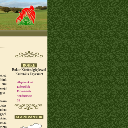
BOKKE
Bokor Közösségfejlesztő
Kulturális Egyesület
énet.
őlünk
Alapító okirat
, ami
Elérhetőség
 majd
Etikaoktatás
gyes-
Vallásismeret
3E
dásra
letes
ndent
ggel,
ALAPÍTVÁNYOK
zként
okat,
sszra