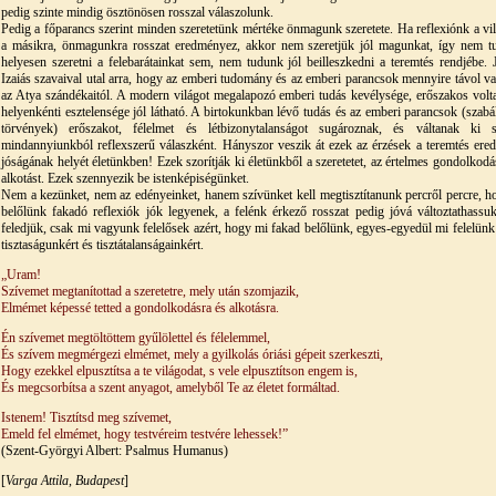
pedig szinte mindig ösztönösen rosszal válaszolunk.
Pedig a főparancs szerint minden szeretetünk mértéke önmagunk szeretete. Ha reflexiónk a vil
a másikra, önmagunkra rosszat eredményez, akkor nem szeretjük jól magunkat, így nem t
helyesen szeretni a felebarátainkat sem, nem tudunk jól beilleszkedni a teremtés rendjébe. 
Izaiás szavaival utal arra, hogy az emberi tudomány és az emberi parancsok mennyire távol v
az Atya szándékaitól. A modern világot megalapozó emberi tudás kevélysége, erőszakos volta
helyenkénti esztelensége jól látható. A birtokunkban lévő tudás és az emberi parancsok (szabá
törvények) erőszakot, félelmet és létbizonytalanságot sugároznak, és váltanak ki s
mindannyiunkból reflexszerű válaszként. Hányszor veszik át ezek az érzések a teremtés ere
jóságának helyét életünkben! Ezek szorítják ki életünkből a szeretetet, az értelmes gondolkodás
alkotást. Ezek szennyezik be istenképiségünket.
Nem a kezünket, nem az edényeinket, hanem szívünket kell megtisztítanunk percről percre, h
belőlünk fakadó reflexiók jók legyenek, a felénk érkező rosszat pedig jóvá változtathassu
feledjük, csak mi vagyunk felelősek azért, hogy mi fakad belőlünk, egyes-egyedül mi felelünk 
tisztaságunkért és tisztátalanságainkért.
„Uram!
Szívemet megtanítottad a szeretetre, mely után szomjazik,
Elmémet képessé tetted a gondolkodásra és alkotásra.
Én szívemet megtöltöttem gyűlölettel és félelemmel,
És szívem megmérgezi elmémet, mely a gyilkolás óriási gépeit szerkeszti,
Hogy ezekkel elpusztítsa a te világodat, s vele elpusztítson engem is,
És megcsorbítsa a szent anyagot, amelyből Te az életet formáltad.
Istenem! Tisztítsd meg szívemet,
Emeld fel elmémet, hogy testvéreim testvére lehessek!”
(Szent-Györgyi Albert: Psalmus Humanus)
[
Varga Attila, Budapest
]