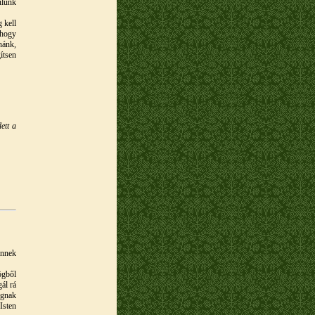
ulunk
 kell
 hogy
nánk,
ítsen
ett a
ennek
ögből
ál rá
ognak
Isten