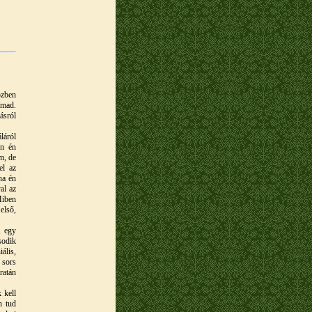
özben
ámad.
ásról
láról
en én
m, de
el az
ha én
al az
Miben
 első,
, egy
sodik
ális,
 sors
ratán
 kell
n tud