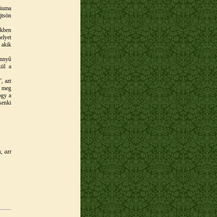
liuma
jtsön
ekben
elyet
 akik
önnyű
kül a
, azt
k meg
ogy a
senki
, azt