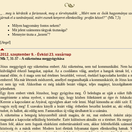
„…meg is kérdezik a farizeusok, meg a törvénytudók: „Miért nem ez ősök hagyománya sz
járnak el a tanítványaid, miért esznek kenyeret ellenkezőleg: profán kézzel?”
(Mk 7,5)
Milyen hagyomány fontos nekem?
Mit jelent számomra tárgyak tisztasága?
Mennyire tiszta a „kezem”?
[
Angel
]
2012. szeptember 9. - Évközi 23. vasárnap
Mk 7, 31-37 – A süketnéma meggyógyítása
Jézus meggyógyít egy süketnéma embert. Aki süketnéma, nem tud kommunikálni. Nem hal
külvilágból érkező hangokat, zajokat. Az a csodálatos világ, amelyet a hangok tárnak fel, r
marad előtte, és ő maga sem tud értelmes beszéddel, verssel, énekkel kapcsolatba kerülni a 
emberrel. Ma már léteznek módszerek, amellyel megtanulhatják a kommunikációt, de Jézus ko
ez nem így volt. Akkoriban ez még inkább bezárt világot, teljes magányt, kiszolgáltatott
jelenthetett.
Egy ilyen embert vittek Jézushoz, hogy gyógyítsa meg. Ő beledugta az ujját a süket fülb
megérintette a néma nyelvet, s mindezt úgy, hogy közben föltekintett az égre és fohászko
Kereste a kapcsolatot az Atyával, egységben akart vele lenni. Majd kimondta az oldó szót: Ef
vagyis nyílj meg! E szavakra kinyílt a lezárt világ: érthetően beszélni kezdett az, aki eddi
tudott, és hallott, aki eddig nem. Fantasztikus új világ tárulhatott ki a számára.
A süketnéma a betegség kényszeréből zárult magára, de mi, mai emberek önként zárj
magunkat a kapcsolat nélküliség börtönébe. Ezért különösen aktuális ez a történet. Ha megny
Isten felé, akkor nem fogunk elzárkózni embertársainktól sem, akkor felértékelődik számun
közösség és a másik ember. Modern kori életünk folyamatai éppen ellenkezőleg hatnak. S