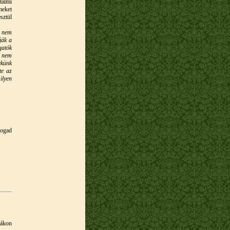
talmi
meket
sztül
, nem
ják a
gatók
s nem
ekünk
te az
ilyen
fogad
dákon