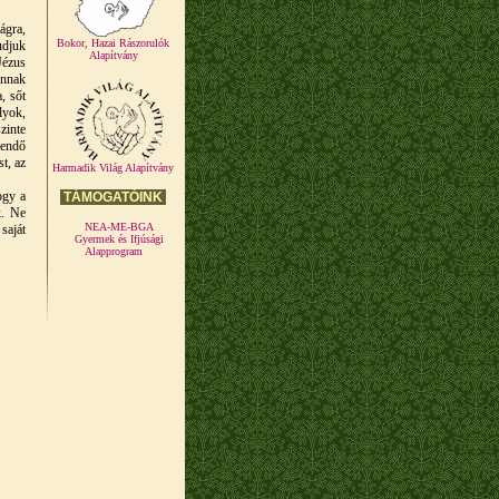
ágra,
Bokor, Hazai Rászorulók
udjuk
Alapítvány
Jézus
annak
, sőt
lyok,
zinte
dendő
t, az
Harmadik Világ Alapítvány
ogy a
TÁMOGATÓINK
k. Ne
NEA-ME-BGA
saját
Gyermek és Ifjúsági
Alapprogram