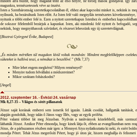
minden arra buzdít, hogy magadat tedd az első helyre, ne törődj mások gondjával. Így zár
magunkra, természetesnek véve az önzést.
Isten a Szentháromság szeretetkapcsolatában él, ehhez akar kapcsolni minket is, nekünk is meg
nyílnunk, ha bezárultunk Isten előtt. Az Isten felé való megnyílás természetes következménye,
nyitunk a többi ember felé is. Ezen a nyitott szeretetkapun Istenhez és emberhez kapcsolódhat
de sokszor félelemből bezárjuk a kapunkat. Isten, aki mindenki felé nyitott és befogadó, seg
nekünk, hogy megnyithassuk szívünket, és részesei lehessünk egy új szeretetvilágnak.
[
Bisztrai Györgyné Évike, Budapest
]
„
És minden mértéken túl magukon kívül voltak mondván: Mindent megfelelőképpen cseleked
süketeket is hallóvá teszi, a némákat is beszélővé.”
(Mk 7,37)
Mire lehet engem megkérni? Milyen reménnyel?
Menyire tudom felvállalni a módszereimet?
Mikor szoktam fohászkodni?
[
Angel
]
2012. szeptember 16. - Évközi 24. vasárnap
Mk 8,27-35 – Világos és sötét pillanatok
Jézust saját korának emberei sem ismerik fel igazán. Látták csodáit, hallgatták tanítását, 
alapján gondolták, hogy talán ő János vagy Illés, vagy az egyik próféta.
Péter valami többet lát meg Jézusban. Nyilván a tanítványok közelebbről, más szemsz
láthatták Jézust. Amikor Péter elmondja, hogy kinek látja őt, ebben az evangéliumban nem reag
Jézus, de a párhuzamos részben már igen: a Mennyei Atya nyilatkoztatta ki neki, és ezért bold
mondja Pétert. Tehát Jézus megerősíti Pétert, hogy jó úton jár, hiszen meghallja és felismeri 