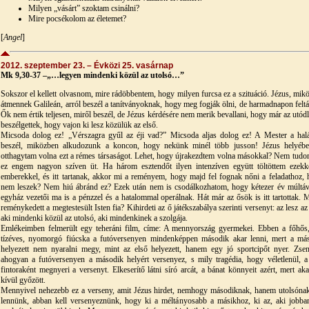
Milyen „vásárt” szoktam csinálni?
Mire pocsékolom az életemet?
[
Angel
]
2012. szeptember 23. – Évközi 25. vasárnap
Mk 9,30-37 –„…legyen mindenki közül az utolsó…”
Sokszor el kellett olvasnom, mire rádöbbentem, hogy milyen furcsa ez a szituáció. Jézus, mik
átmennek Galileán, arról beszél a tanítványoknak, hogy meg fogják ölni, de harmadnapon felt
Ők nem értik teljesen, miről beszél, de Jézus kérdésére nem merik bevallani, hogy már az utódl
beszélgettek, hogy vajon ki lesz közülük az első.
Micsoda dolog ez! „Vérszagra gyűl az éji vad?” Micsoda aljas dolog ez! A Mester a halá
beszél, miközben alkudozunk a koncon, hogy nekünk minél több jusson! Jézus helyéb
otthagytam volna ezt a rémes társaságot. Lehet, hogy újrakezdtem volna másokkal? Nem tudo
ez engem nagyon szíven üt. Ha három esztendőt ilyen intenzíven együtt töltöttem ezekk
emberekkel, és itt tartanak, akkor mi a reményem, hogy majd fel fognak nőni a feladathoz, 
nem leszek? Nem hiú ábránd ez? Ezek után nem is csodálkozhatom, hogy kétezer év múltáv
egyház vezetői ma is a pénzzel és a hatalommal operálnak. Hát már az ősök is itt tartottak. 
reménykedett a megtestesült Isten fia? Kihirdeti az ő játékszabálya szerinti versenyt: az lesz az
aki mindenki közül az utolsó, aki mindenkinek a szolgája.
Emlékeimben felmerült egy teheráni film, címe: A mennyország gyermekei. Ebben a főhős
tízéves, nyomorgó fiúcska a futóversenyen mindenképpen második akar lenni, mert a má
helyezett nem nyaralni megy, mint az első helyezett, hanem egy jó sportcipőt nyer. Zseni
ahogyan a futóversenyen a második helyért versenyez, s mily tragédia, hogy véletlenül, a
fintoraként megnyeri a versenyt. Elkeserítő látni síró arcát, a bánat könnyeit azért, mert aka
kívül győzött.
Mennyivel nehezebb ez a verseny, amit Jézus hirdet, nemhogy másodiknak, hanem utolsónak
lennünk, abban kell versenyeznünk, hogy ki a méltányosabb a másikhoz, ki az, aki jobba