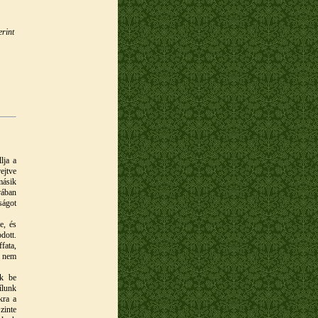
erint
lja a
ejtve
másik
rában
ságot
e, és
dott.
fata,
g nem
uk be
ílunk
kra a
zinte