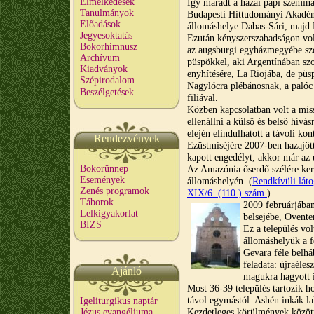
Elmélkedések
Így maradt a hazai papi szemin
Tanulmányok
Budapesti Hittudományi Akadémi
Előadások
állomáshelye Dabas-Sári, majd 
Jegyesoktatás
Ezután kényszerszabadságon vol
Bokorhimnusz
az augsburgi egyházmegyébe szo
Archívum
püspökkel, aki Argentínában szo
Kiadványok
enyhítésére, La Riojába, de püs
Szépirodalom
Nagylócra plébánosnak, a palóc
Beszélgetések
filiával.
Közben kapcsolatban volt a mis
ellenállni a külső és belső hív
elején elindulhatott a távoli kon
Rendezvények
Ezüstmiséjére 2007-ben hazajött,
kapott engedélyt, akkor már az 
Bokorünnep
Az Amazónia őserdő szélére kerü
Események
állomáshelyén. (
Rendkívüli lát
Zenés programok
XIX/6. (110.) szám.
)
Táborok
2009 februárjában
Lelkigyakorlat
belsejébe, Ovente
BIZS
Ez a település vol
állomáshelyük a 
Gevara féle belhá
feladata: újraéles
Ajánló
magukra hagyott 
Most 36-39 település tartozik ho
távol egymástól. Ashén inkák la
Igeliturgikus naptár
Kezdetleges körülmények között,
Jézus evangéliuma