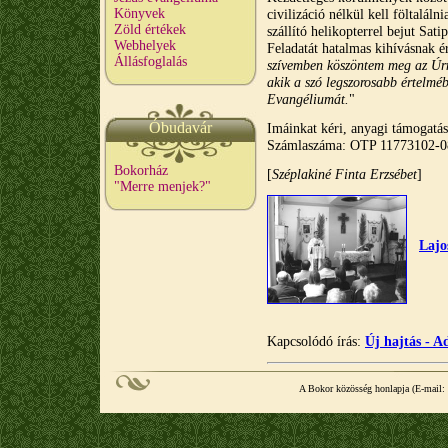
Könyvek
civilizáció nélkül kell föltaláln
Zöld értékek
szállító helikopterrel bejut Sat
Webhelyek
Feladatát hatalmas kihívásnak ér
Állásfoglalás
szívemben köszöntem meg az Úrn
akik a szó legszorosabb értelmé
Evangéliumát.
"
Óbudavár
Imáinkat kéri, anyagi támogatás
Számlaszáma: OTP 11773102-
Bokorház
[
Széplakiné Finta Erzsébet
]
"Merre menjek?"
Lajo
Kapcsolódó írás:
Új hajtás - 
A Bokor közösség honlapja (E-mail: