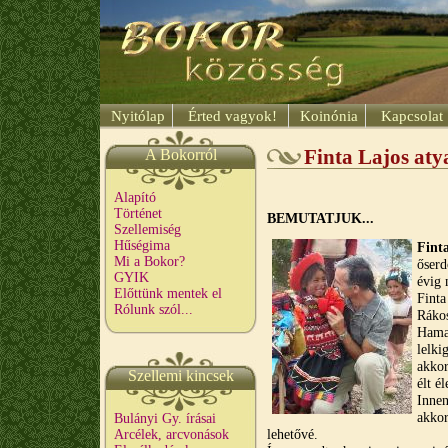
Nyitólap
Érted vagyok!
Koinónia
Kapcsolat
A Bokorról
Finta Lajos aty
Alapító
Történet
BEMUTATJUK...
Szellemiség
Hűségima
Fint
Mi a Bokor?
őserd
GYIK
évig 
Előttünk mentek el
Finta
Rólunk szól...
Rákos
Hamar
lelki
akkor
Szellemi kincsek
élt é
Innen
akkor
Bulányi Gy. írásai
lehetővé.
Arcélek, arcvonások