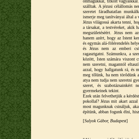
önmagukkal, titkolt vágyaikkal.
szálltak. A jézusi célállomás n
szeretet fáradhatatlan munkál
ismerje meg tanítványai által a 
Jézus világossá akarta tenni, h
a társakat, a testvéreket, akik
megszületéséért. Jézus nem azé
hanem azért, hogy az Istent ker
és egymás alá-fölérendelés helye
és Jézus nem az emberi csök
ragasztgatni. Számunkra, a sze
között, Isten számára viszont
nem szeretni, magamtól eltasz
azzal, hogy hallgatunk rá, és m
meg tőlünk, ha nem törődünk a k
atya nem tudja nem szeretni gy
szeret, és szabotázsainkért
gyermekeinek tekint.
Ezek után felvethetjük a kérdé
pokollal? Jézus mit akart azza
most magunknak csináljuk, akar
építünk, abban fogunk élni, his
[
Sulyok Gábor, Budapest
]