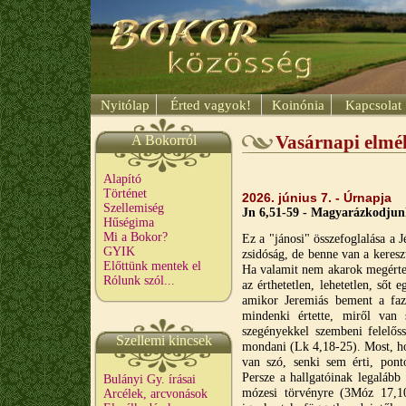
Nyitólap
Érted vagyok!
Koinónia
Kapcsolat
A Bokorról
Vasárnapi elmé
Alapító
Történet
2026. június 7. -
Úrnapja
Szellemiség
Jn 6,51-59 - Magyarázkodjun
Hűségima
Mi a Bokor?
Ez a "jánosi" összefoglalása a 
GYIK
zsidóság, de benne van a kereszt
Előttünk mentek el
Ha valamit nem akarok megérten
Rólunk szól...
az érthetetlen, lehetetlen, sőt
amikor Jeremiás bement a faz
mindenki értette, miről van
szegényekkel szembeni felelőss
Szellemi kincsek
mondani (Lk 4,18-25). Most, ho
van szó, senki sem érti, pont
Persze a hallgatóinak legalább
Bulányi Gy. írásai
mózesi törvényre (3Móz 17,10
Arcélek, arcvonások