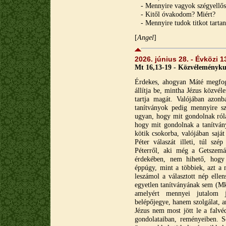
- Mennyire vagyok szégyellős
- Kitől óvakodom? Miért?
- Mennyire tudok titkot tartan
[
A
ngel
]
2026. június 28. - Évközi 
Mt 16,13-19 - Közvéleménykut
Érdekes, ahogyan Máté megfog
állítja be, mintha Jézus közvél
tartja magát. Valójában azon
tanítványok pedig mennyire sze
ugyan, hogy mit gondolnak róla
hogy mit gondolnak a tanítván
kötik csokorba, valójában saj
Péter válaszát illeti, túl sz
Péterről, aki még a Getszemán
érdekében, nem hihető, hogy
éppúgy, mint a többiek, azt a m
leszámol a választott nép ellen
egyetlen tanítványának sem (Mk
amelyért mennyei jutalom j
belépőjegye, hanem szolgálat, a
Jézus nem most jött le a falvé
gondolataiban, reményeiben. S