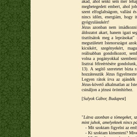
akad, ahol senki sem mer lehaj
megbetegedett embert, ahol job
szent elfoglaltságom, vallási é
nincs időm, energiám, hogy i
gyógyulásukért!
Jézus azonban nem imádkozni 
áldozatot akart, hanem igazi se
tisztítsátok meg a leprásokat"
megszületett Istenországot azok
kicsikért, szegényekért, mag
reálisabban gondolkozott, semh
volna a pogányokkal szembeni 
lisztrai félreértésére gondolun
13). A segítő szeretetet bízta r
hozzátesszük Jézus figyelmezte
Legyen rátok írva az ajándék
Jézus-követő alkalmatlan az Ist
csináljon a jézusi örömhírhez.
[
Sulyok Gábor, Budapest
]
"
Látva azonban a tömegeket, szá
mint juhok, amelyeknek nincs p
- Mit szoktam figyelni az em
- Ki szoktam kimenteni? Miv