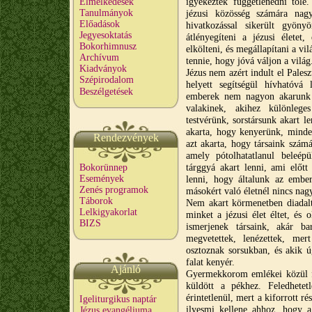
igyekeztek függetlenedni tőle
Elmélkedések
Tanulmányok
jézusi közösség számára nagy
Előadások
hivatkozással sikerült gyönyö
Jegyesoktatás
átlényegíteni a jézusi életet,
Bokorhimnusz
elkölteni, és megállapítani a vi
Archívum
tennie, hogy jóvá váljon a világ
Kiadványok
Jézus nem azért indult el Pales
Szépirodalom
helyett segítségül hívhatóvá
Beszélgetések
emberek nem nagyon akarunk 
valakinek, akihez különlege
testvérünk, sorstársunk akart le
akarta, hogy kenyerünk, minden
Rendezvények
azt akarta, hogy társaink szám
amely pótolhatatlanul beleép
tárggyá akart lenni, ami előtt
Bokorünnep
Események
lenni, hogy általunk az ember
Zenés programok
másokért való életnél nincs na
Táborok
Nem akart körmenetben diadalt 
Lelkigyakorlat
minket a jézusi élet éltet, és 
BIZS
ismerjenek társaink, akár ba
megvetettek, lenézettek, mer
osztoznak sorsukban, és akik 
falat kenyér.
Ajánló
Gyermekkorom emlékei közül f
küldött a pékhez. Feledhetet
érintetlenül, mert a kiforrott ré
Igeliturgikus naptár
ilyesmi kellene ahhoz, hogy a 
Jézus evangéliuma