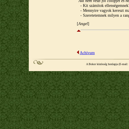
"
Aki nem veszi föl cölöpjét és
- Kit számítok ellenségemnek
- Mennyire vagyok kereszt má
- Szeretetemnek milyen a ran
[
A
ngel
]
Achívum
A Bokor közösség honlapja (E-mail: