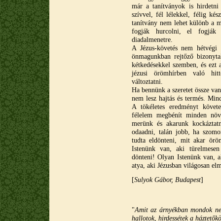
már a tanítványok is hirdetni
szívvel, fél lélekkel, félig ké
tanítvány nem lehet különb a m
fogják hurcolni, el fogják
diadalmenetre.
A Jézus-követés nem hétvégi
önmagunkban rejtőző bizonytal
kétkedésekkel szemben, és ezt 
jézusi örömhírben való hitt
változtatni.
Ha bennünk a szeretet össze van
nem lesz hajtás és termés. Mind
A tökéletes eredményt követe
félelem megbénít minden növe
merünk és akarunk kockáztat
odaadni, talán jobb, ha szom
tudta eldönteni, mit akar örö
Istenünk van, aki türelmesen
dönteni! Olyan Istenünk van, a
atya, aki Jézusban világosan el
[
Sulyok Gábor, Budapest
]
"
Amit az árnyékban mondok nek
hallotok, hirdessétek a háztetők