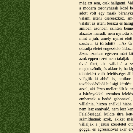
még azt sem, csak hallgatni. Va
a modern toronyházak közé be
adott volt egy másik bárányk
valami isteni csereeszköz, am
valakit az isteni bosszú és hara
amiben azonban szintén benn
alázatos maradt, nem nyitotta ki
mint a juh, amely nyírói előtt
sorsával ki törődött? …Az Úrn
odaadja életét engesztelő áldoza
Jézus azonban egészen mást lát
azok éppen ezért nem találják a
óvná őket, aki vállalná a sz
megköszönik, és akkor is, ha ki
többiekért való felelősséget áll
világlik ki abból is, amikor 
továbbadásából hiúsági kérdést 
azzal, aki Jézus mellett állt ki
a bárányokkal szemben felelőss
embernek a beérő gabonával, m
vállalnia, hiszen enélkül hiába
nem lesz ennivaló, nem lesz ken
Felelősséggel küldte útra ket
számíthatnak azok, akiket más
vállalják a jézusi szeretetet 
gőggel és agresszióval akar ér