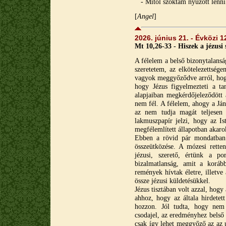
- Mitől szoktam nyúzott lenni
[
A
ngel
]
2026. június 21. - Évközi 
Mt 10,26-33 - Hiszek a jézusi 
A félelem a belső bizonytalanság
szeretetem, az elkötelezettsé
vagyok meggyőződve arról, hog
hogy Jézus figyelmezteti a ta
alapjaiban megkérdőjeleződött 
nem fél. A félelem, ahogy a Ján
az nem tudja magát teljesen 
lakmuszpapír jelzi, hogy az Is
megfélemlített állapotban akar
Ebben a rövid pár mondatban 
összeütközése. A mózesi rette
jézusi, szerető, értünk a po
bizalmatlanság, amit a koráb
remények hívtak életre, illetve
össze jézusi küldetésükkel.
Jézus tisztában volt azzal, hog
ahhoz, hogy az általa hirdetet
hozzon. Jól tudta, hogy nem 
csodajel, az eredményhez belső t
csak így lehet meggyőző az az új