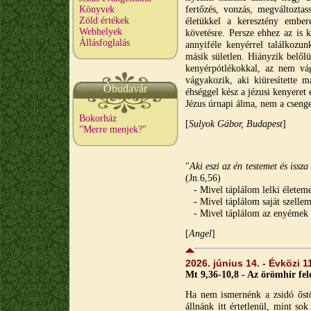
fertőzés, vonzás, megváltoztas
Könyvek
Zöld értékek
életükkel a keresztény ember
Webhelyek
követésre. Persze ehhez az is 
Állásfoglalás
annyiféle kenyérrel találkozun
másik sületlen. Hiányzik belőlü
kenyérpótlékokkal, az nem vág
vágyakozik, aki kiüresítette m
Óbudavár
éhséggel kész a jézusi kenyeret 
Jézus úrnapi álma, nem a cseng
Bokorház
[
Sulyok Gábor, Budapest
]
"Merre menjek?"
"
Aki eszi az én testemet és iss
(Jn.6,56)
- Mivel táplálom lelki életeme
- Mivel táplálom saját szellem
- Mivel táplálom az enyémek s
[
A
ngel
]
2026. június 14. - Évközi 
Mt 9,36-10,8 - Az örömhír fel
Ha nem ismernénk a zsidó őstör
állnánk itt értetlenül, mint s